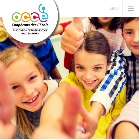
GERER SA COOPERATIVE
L'OCCE
ACTIONS PÉDAGOGIQUES
RESSOURCES PEDAGOGIQUES
FORMATIONS
PRETS ET SERVICES
RECHERCHER
CONTACT