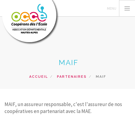
GERER SA COOPERATIVE
MAIF
L'OCCE
ACTIONS PÉDAGOGIQUES
ACCUEIL
PARTENAIRES
MAIF
RESSOURCES PEDAGOGIQUES
FORMATIONS
PRETS ET SERVICES
MAIF, un assureur responsable, c'est l'assureur de nos
coopératives en partenariat avec la MAE.
RECHERCHER
CONTACT