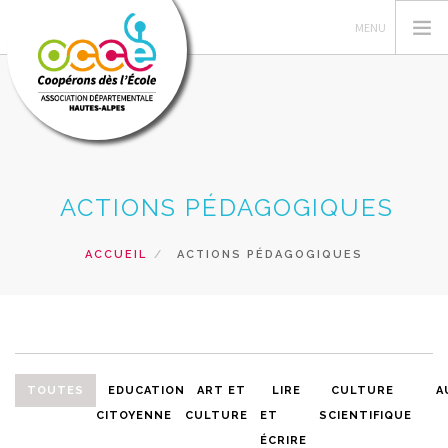
GERER SA COOPERATIVE
ACTIONS PÉDAGOGIQUES
L'OCCE
ACTIONS PÉDAGOGIQUES
ACCUEIL
ACTIONS PÉDAGOGIQUES
RESSOURCES PEDAGOGIQUES
FORMATIONS
PRETS ET SERVICES
RECHERCHER
TOUTES
EDUCATION
ART ET
LIRE
CULTURE
A
CITOYENNE
CULTURE
ET
SCIENTIFIQUE
CONTACT
ÉCRIRE