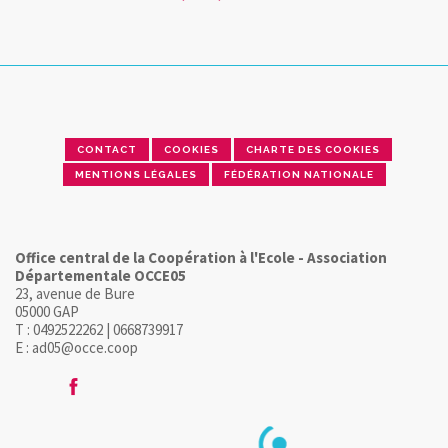
CONTACT
COOKIES
CHARTE DES COOKIES
MENTIONS LÉGALES
FÉDÉRATION NATIONALE
Office central de la Coopération à l'Ecole - Association
Départementale OCCE05
23, avenue de Bure
05000 GAP
T : 0492522262 | 0668739917
E : ad05@occe.coop