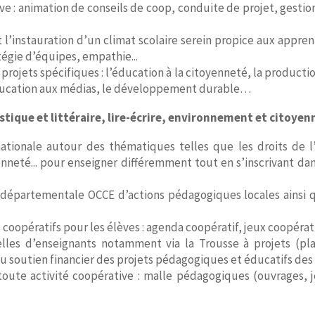
e : animation de conseils de coop, conduite de projet, gestio
 l’instauration d’un climat scolaire serein propice aux appren
atégie d’équipes, empathie...
rojets spécifiques : l’éducation à la citoyenneté, la production
l’éducation aux médias, le développement durable…
istique et littéraire, lire-écrire, environnement et citoyen
ationale autour des thématiques telles que les droits de l’
toyenneté... pour enseigner différemment tout en s’inscrivant 
départementale OCCE d’actions pédagogiques locales ainsi
coopératifs pour les élèves : agenda coopératif, jeux coopéra
lles d’enseignants notamment via la Trousse à projets (pl
outien financier des projets pédagogiques et éducatifs des c
oute activité coopérative : malle pédagogiques (ouvrages, 