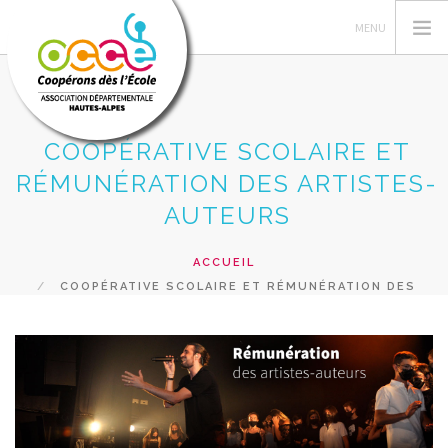
COOPÉRATIVE SCOLAIRE ET
GERER SA COOPERATIVE
RÉMUNÉRATION DES ARTISTES-
L'OCCE
AUTEURS
ACTIONS PÉDAGOGIQUES
ACCUEIL
RESSOURCES PEDAGOGIQUES
COOPÉRATIVE SCOLAIRE ET RÉMUNÉRATION DES
FORMATIONS
ARTISTES-AUTEURS
PRETS ET SERVICES
RECHERCHER
CONTACT