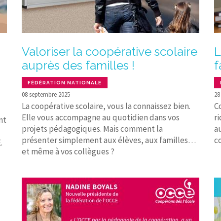
Valoriser la coopérative scolaire
L
auprès des familles !
f
FÉDÉRATION NATIONALE
08 septembre 2025
28
La coopérative scolaire, vous la connaissez bien.
C
Elle vous accompagne au quotidien dans vos
r
nt
projets pédagogiques. Mais comment la
a
présenter simplement aux élèves, aux familles…
c
.
et même à vos collègues ?