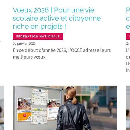
Vœux 2026 | Pour une vie
P
scolaire active et citoyenne
c
riche en projets !
e
FÉDÉRATION NATIONALE
r
06 janvier 2026
27
En ce début d’année 2026, l'OCCE adresse leurs
L
meilleurs vœux !
d
D
in